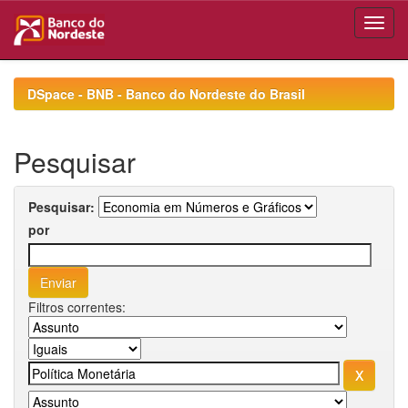
Skip
navigation
DSpace - BNB - Banco do Nordeste do Brasil
Pesquisar
Pesquisar:
por
Filtros correntes: