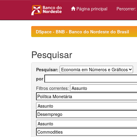
Página principal
Percorrer
Skip
navigation
DSpace - BNB - Banco do Nordeste do Brasil
Pesquisar
Pesquisar:
por
Filtros correntes: