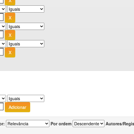
or:
Por ordem
Autores/Regi