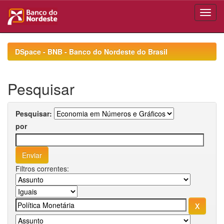
Skip
navigation
DSpace - BNB - Banco do Nordeste do Brasil
Pesquisar
Pesquisar:
por
Filtros correntes: