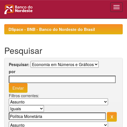
Skip
navigation
DSpace - BNB - Banco do Nordeste do Brasil
Pesquisar
Pesquisar:
por
Filtros correntes: