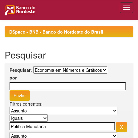
Skip
navigation
DSpace - BNB - Banco do Nordeste do Brasil
Pesquisar
Pesquisar:
por
Filtros correntes: