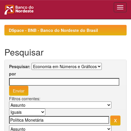
Skip
navigation
DSpace - BNB - Banco do Nordeste do Brasil
Pesquisar
Pesquisar:
por
Filtros correntes: