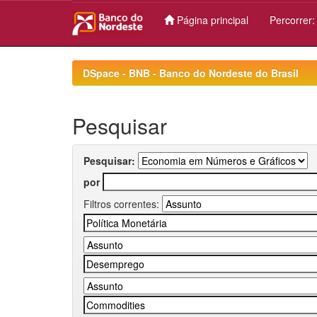
Página principal
Percorrer
Skip
navigation
DSpace - BNB - Banco do Nordeste do Brasil
Pesquisar
Pesquisar:
por
Filtros correntes: