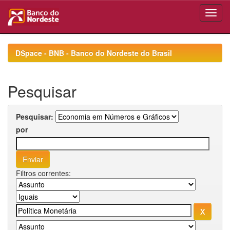
Skip
navigation
DSpace - BNB - Banco do Nordeste do Brasil
Pesquisar
Pesquisar:
por
Filtros correntes: