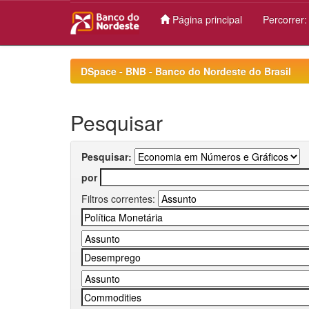
Página principal
Percorrer
Skip
navigation
DSpace - BNB - Banco do Nordeste do Brasil
Pesquisar
Pesquisar:
por
Filtros correntes: