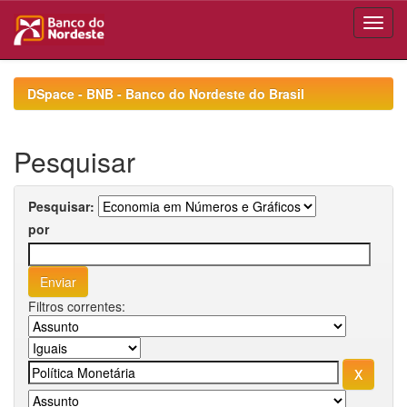
Skip
navigation
DSpace - BNB - Banco do Nordeste do Brasil
Pesquisar
Pesquisar:
por
Filtros correntes: