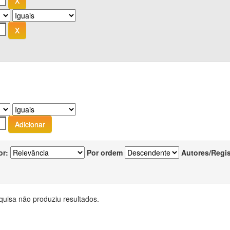
or:
Por ordem
Autores/Regi
quisa não produziu resultados.