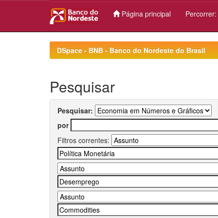
Página principal
Percorrer
Skip
navigation
DSpace - BNB - Banco do Nordeste do Brasil
Pesquisar
Pesquisar:
por
Filtros correntes: