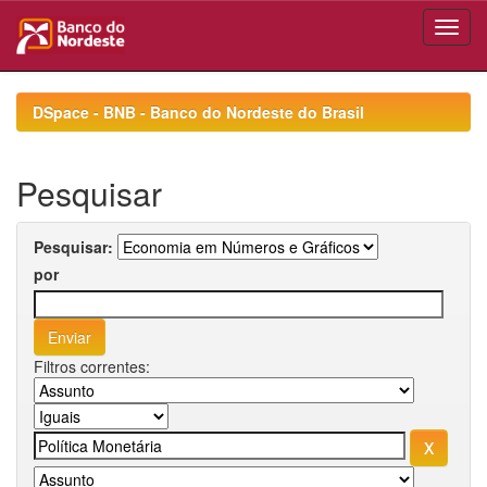
Skip
navigation
DSpace - BNB - Banco do Nordeste do Brasil
Pesquisar
Pesquisar:
por
Filtros correntes: