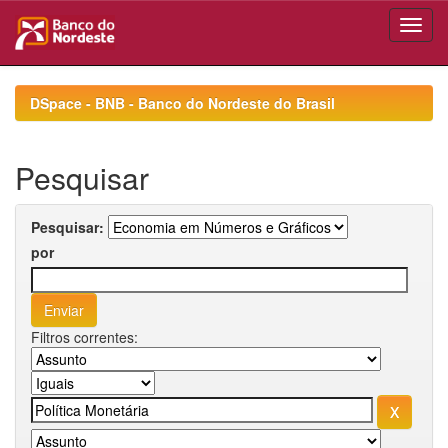
Skip
navigation
DSpace - BNB - Banco do Nordeste do Brasil
Pesquisar
Pesquisar:
por
Filtros correntes: