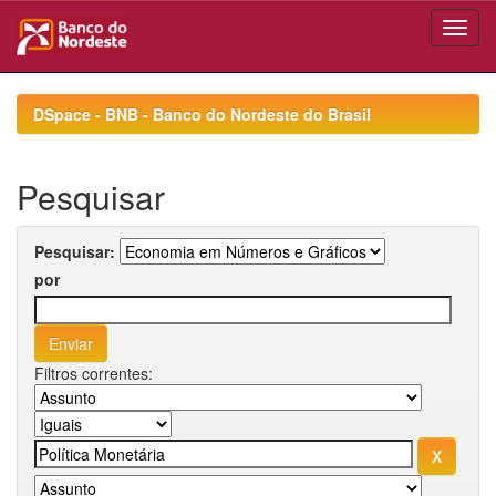
Skip
navigation
DSpace - BNB - Banco do Nordeste do Brasil
Pesquisar
Pesquisar:
por
Filtros correntes: