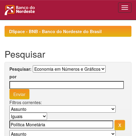
Skip
navigation
DSpace - BNB - Banco do Nordeste do Brasil
Pesquisar
Pesquisar:
por
Filtros correntes: