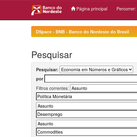
Página principal
Percorrer
Skip
navigation
DSpace - BNB - Banco do Nordeste do Brasil
Pesquisar
Pesquisar:
por
Filtros correntes: