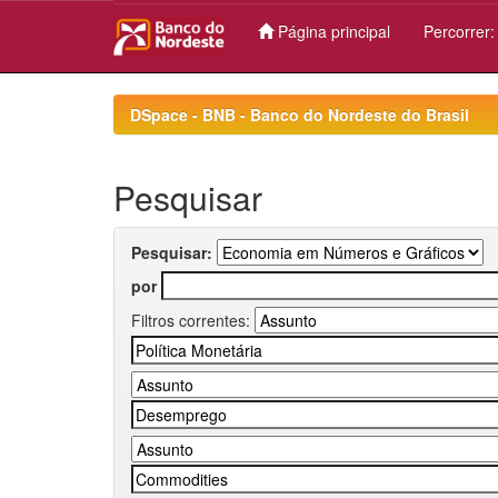
Página principal
Percorrer
Skip
navigation
DSpace - BNB - Banco do Nordeste do Brasil
Pesquisar
Pesquisar:
por
Filtros correntes: