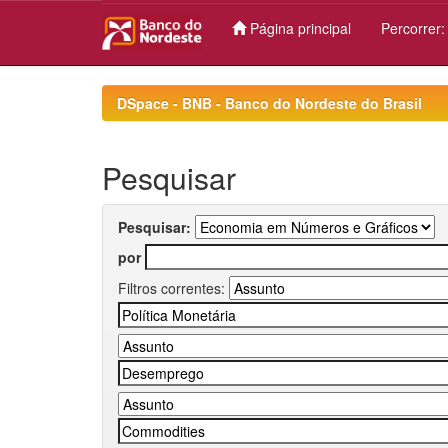
Página principal
Percorrer
Skip
navigation
DSpace - BNB - Banco do Nordeste do Brasil
Pesquisar
Pesquisar:
por
Filtros correntes: