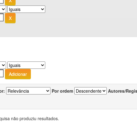
or:
Por ordem
Autores/Regi
quisa não produziu resultados.