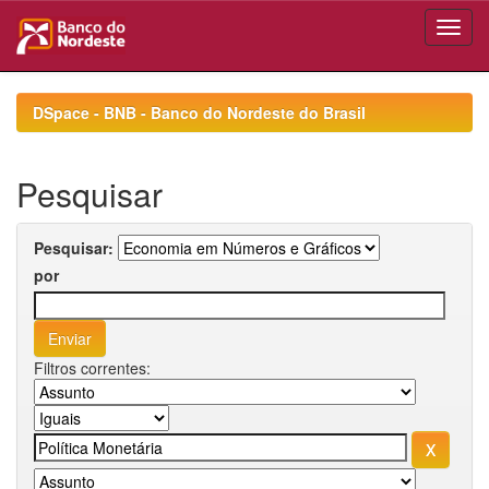
Skip
navigation
DSpace - BNB - Banco do Nordeste do Brasil
Pesquisar
Pesquisar:
por
Filtros correntes: