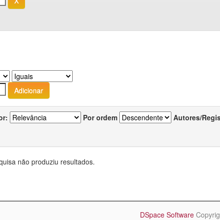
or:
Por ordem
Autores/Regi
quisa não produziu resultados.
DSpace Software
Copyrig