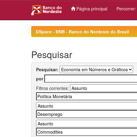
Página principal
Percorrer
Skip
navigation
DSpace - BNB - Banco do Nordeste do Brasil
Pesquisar
Pesquisar:
por
Filtros correntes: