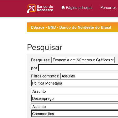
Página principal
Percorrer
Skip
navigation
DSpace - BNB - Banco do Nordeste do Brasil
Pesquisar
Pesquisar:
por
Filtros correntes: