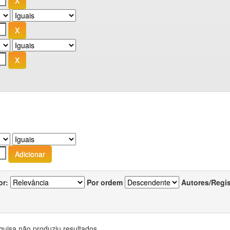
or:
Por ordem
Autores/Regi
quisa não produziu resultados.