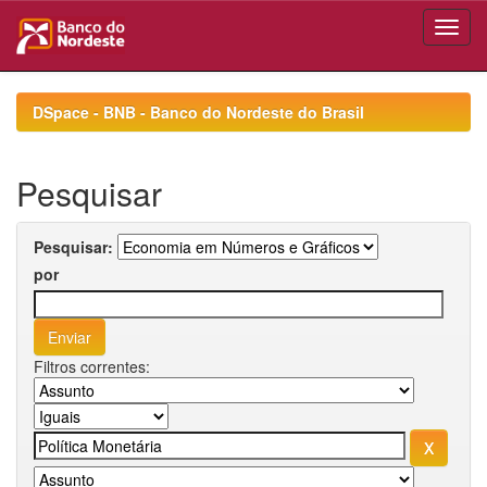
Skip
navigation
DSpace - BNB - Banco do Nordeste do Brasil
Pesquisar
Pesquisar:
por
Filtros correntes: