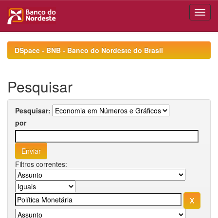
Skip
navigation
DSpace - BNB - Banco do Nordeste do Brasil
Pesquisar
Pesquisar:
por
Filtros correntes: