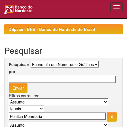
Skip
navigation
DSpace - BNB - Banco do Nordeste do Brasil
Pesquisar
Pesquisar:
por
Filtros correntes: