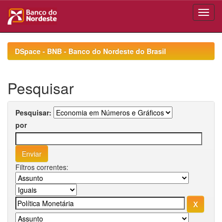
Skip
navigation
DSpace - BNB - Banco do Nordeste do Brasil
Pesquisar
Pesquisar:
por
Filtros correntes: