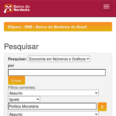
Skip
navigation
DSpace - BNB - Banco do Nordeste do Brasil
Pesquisar
Pesquisar:
por
Filtros correntes: