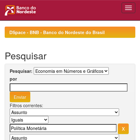
Skip
navigation
DSpace - BNB - Banco do Nordeste do Brasil
Pesquisar
Pesquisar:
por
Filtros correntes: