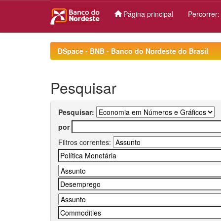
Página principal
Percorrer
Skip
navigation
DSpace - BNB - Banco do Nordeste do Brasil
Pesquisar
Pesquisar:
por
Filtros correntes: