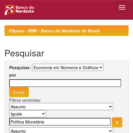
Skip
navigation
DSpace - BNB - Banco do Nordeste do Brasil
Pesquisar
Pesquisar:
por
Filtros correntes: