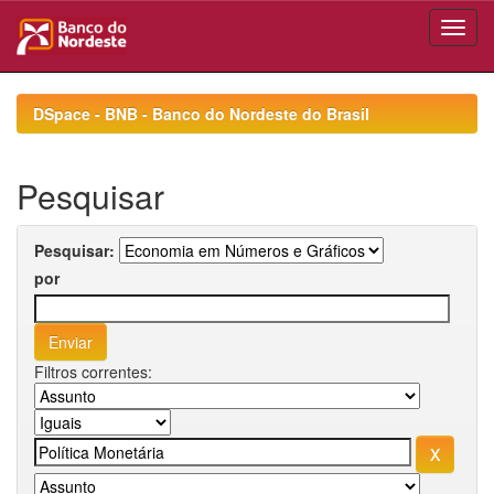
Skip
navigation
DSpace - BNB - Banco do Nordeste do Brasil
Pesquisar
Pesquisar:
por
Filtros correntes: