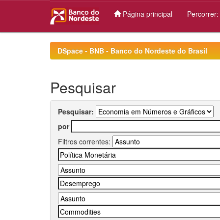
Página principal
Percorrer
Skip
navigation
DSpace - BNB - Banco do Nordeste do Brasil
Pesquisar
Pesquisar:
por
Filtros correntes: