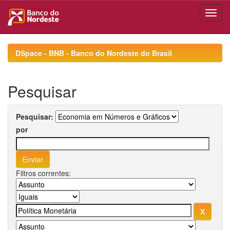
Skip
navigation
DSpace - BNB - Banco do Nordeste do Brasil
Pesquisar
Pesquisar:
por
Filtros correntes: