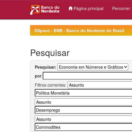
Página principal
Percorrer
Skip
navigation
DSpace - BNB - Banco do Nordeste do Brasil
Pesquisar
Pesquisar:
por
Filtros correntes: