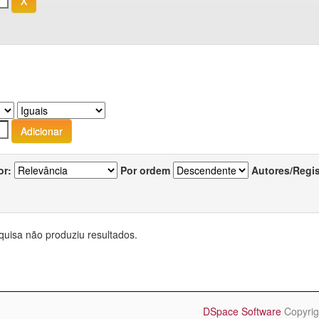
or:
Por ordem
Autores/Regi
quisa não produziu resultados.
DSpace Software
Copyrig