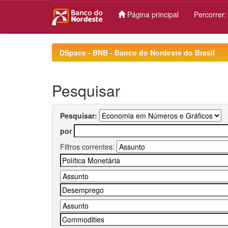
Página principal
Percorrer
Skip
navigation
DSpace - BNB - Banco do Nordeste do Brasil
Pesquisar
Pesquisar:
por
Filtros correntes: