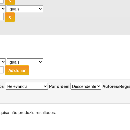
or:
Por ordem
Autores/Regi
quisa não produziu resultados.