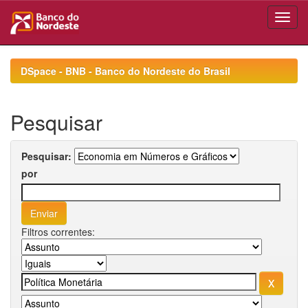
Skip
navigation
DSpace - BNB - Banco do Nordeste do Brasil
Pesquisar
Pesquisar:
por
Filtros correntes: