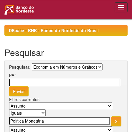
Skip
navigation
DSpace - BNB - Banco do Nordeste do Brasil
Pesquisar
Pesquisar:
por
Filtros correntes: