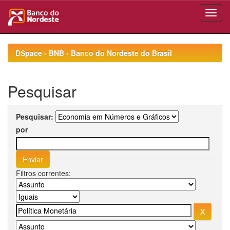
Skip
navigation
DSpace - BNB - Banco do Nordeste do Brasil
Pesquisar
Pesquisar:
por
Filtros correntes: