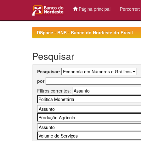
Página principal
Percorrer
Skip
navigation
DSpace - BNB - Banco do Nordeste do Brasil
Pesquisar
Pesquisar:
por
Filtros correntes: