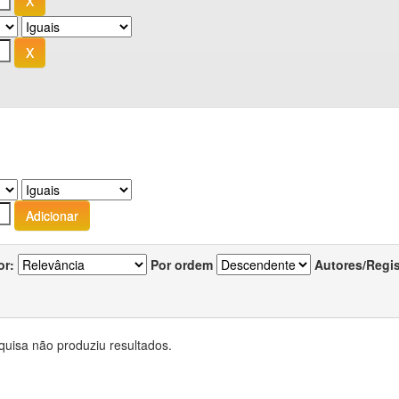
or:
Por ordem
Autores/Regi
quisa não produziu resultados.