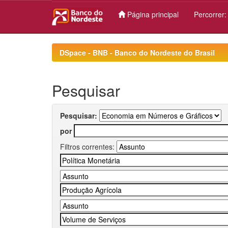
Página principal
Percorrer
Skip
navigation
DSpace - BNB - Banco do Nordeste do Brasil
Pesquisar
Pesquisar:
por
Filtros correntes: