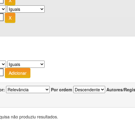
or:
Por ordem
Autores/Regi
quisa não produziu resultados.