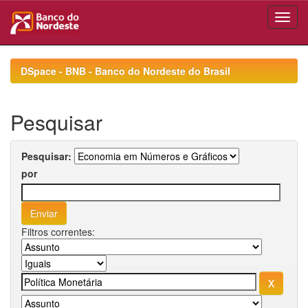
Skip
navigation
DSpace - BNB - Banco do Nordeste do Brasil
Pesquisar
Pesquisar:
por
Filtros correntes: