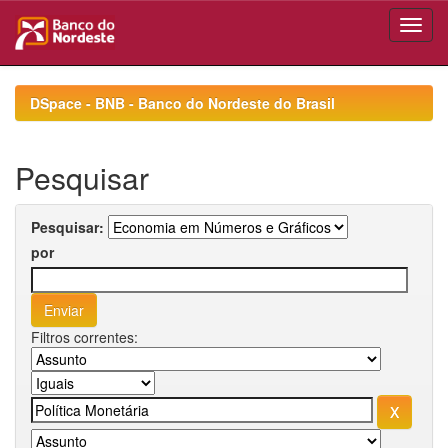
Skip
navigation
DSpace - BNB - Banco do Nordeste do Brasil
Pesquisar
Pesquisar:
por
Filtros correntes: