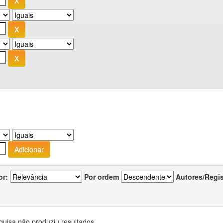
or:
Por ordem
Autores/Regi
quisa não produziu resultados.