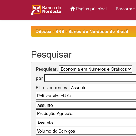
Página principal
Percorrer
Skip
navigation
DSpace - BNB - Banco do Nordeste do Brasil
Pesquisar
Pesquisar:
por
Filtros correntes: