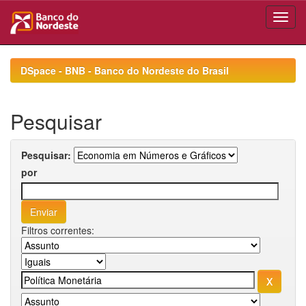
Skip
navigation
DSpace - BNB - Banco do Nordeste do Brasil
Pesquisar
Pesquisar:
por
Filtros correntes: