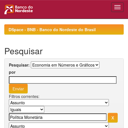
Skip
navigation
DSpace - BNB - Banco do Nordeste do Brasil
Pesquisar
Pesquisar:
por
Filtros correntes: