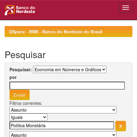
Skip
navigation
DSpace - BNB - Banco do Nordeste do Brasil
Pesquisar
Pesquisar:
por
Filtros correntes: