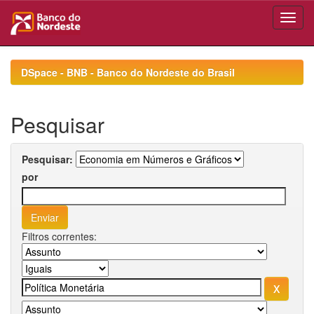
Skip
navigation
DSpace - BNB - Banco do Nordeste do Brasil
Pesquisar
Pesquisar:
por
Filtros correntes: