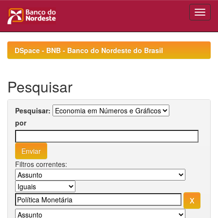
Skip
navigation
DSpace - BNB - Banco do Nordeste do Brasil
Pesquisar
Pesquisar:
por
Filtros correntes: