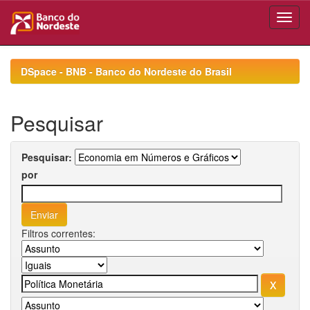
Skip
navigation
DSpace - BNB - Banco do Nordeste do Brasil
Pesquisar
Pesquisar:
por
Filtros correntes: