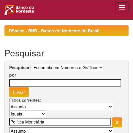
Skip
navigation
DSpace - BNB - Banco do Nordeste do Brasil
Pesquisar
Pesquisar:
por
Filtros correntes: