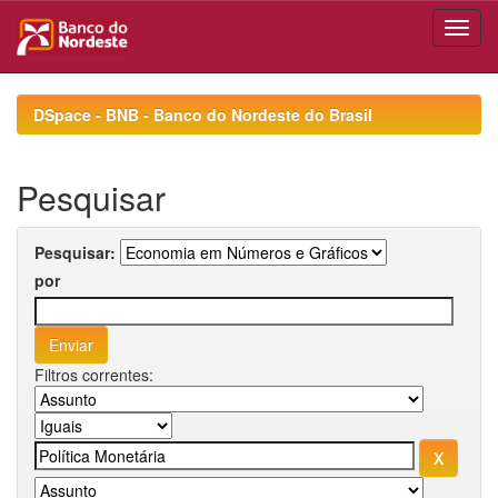
Skip
navigation
DSpace - BNB - Banco do Nordeste do Brasil
Pesquisar
Pesquisar:
por
Filtros correntes: